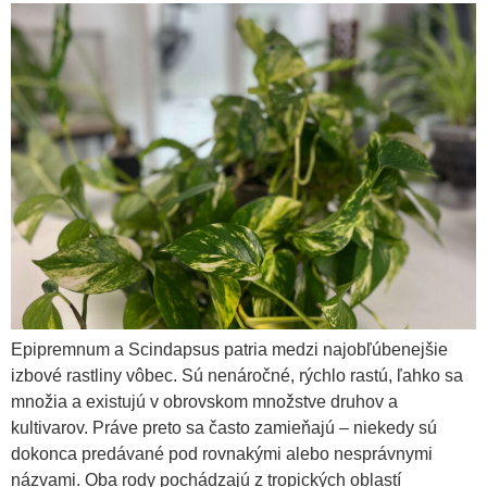
Epipremnum a Scindapsus patria medzi najobľúbenejšie
izbové rastliny vôbec. Sú nenáročné, rýchlo rastú, ľahko sa
množia a existujú v obrovskom množstve druhov a
kultivarov. Práve preto sa často zamieňajú – niekedy sú
dokonca predávané pod rovnakými alebo nesprávnymi
názvami. Oba rody pochádzajú z tropických oblastí