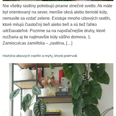
Nie všetky rastliny potrebujú priame slnečné svetlo. Ak máte
byt orientovaný na sever, menšie okná alebo tienisté kúty,
nemusíte sa vzdať zelene. Existuje mnoho izbových rastlín,
ktoré milujú čiastočný tieň alebo tieň a sú tiež ľahko
udržiavateľné. Pozrime sa na najvďačnejšie druhy, ktoré
rozžiaria aj tie najtmavšie kúty vášho domova. 1.
Zamioculcas zamiifolia – „rastlina, […]
História izbových rastlín a mýty, ktoré pretrvali