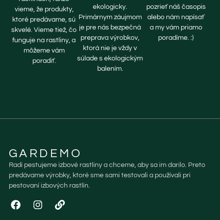
ekologicky.
pozrieť náš časopis
vieme, že produkty,
Primárnym záujmom
alebo nám napísať
ktoré predávame, sú
je pre nás bezpečná
a my vám priamo
skvelé. Vieme tiež, čo
preprava výrobkov,
poradíme. :)
funguje na rastliny, a
ktorá nie je vždy v
môžeme vám
súlade s ekologickým
poradiť.
balením.
GARDEMO
Radi pestujeme izbové rastliny a chceme, aby sa im darilo. Preto
predávame výrobky, ktoré sme sami testovali a používali pri
pestovaní izbových rastlín.