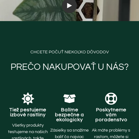
CHCETE POČUŤ NIEKOĽKO DÔVODOV
PREČO NAKUPOVAŤ U NÁS?
Tiež pestujeme
Balíme
Poskytneme
izbové rastliny
bezpečne a
vám
ekologicky
poradenstvo
Všetky produkty
Zásielky sa snažíme
Ak máte problémy s
testujeme na našich
baliť čo najviac
rastom, môžete si
rastlinách, takže