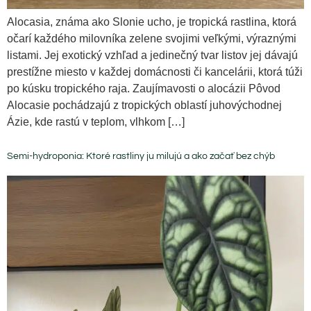
Alocasia, známa ako Slonie ucho, je tropická rastlina, ktorá
očarí každého milovníka zelene svojimi veľkými, výraznými
listami. Jej exotický vzhľad a jedinečný tvar listov jej dávajú
prestížne miesto v každej domácnosti či kancelárii, ktorá túži
po kúsku tropického raja. Zaujímavosti o alocázii Pôvod
Alocasie pochádzajú z tropických oblastí juhovýchodnej
Ázie, kde rastú v teplom, vlhkom […]
Semi-hydroponia: Ktoré rastliny ju milujú a ako začať bez chýb