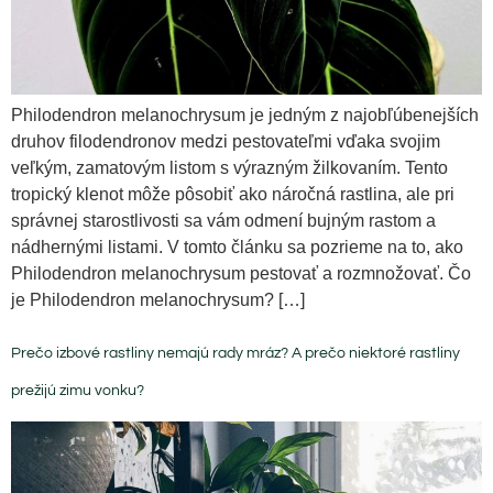
Philodendron melanochrysum je jedným z najobľúbenejších
druhov filodendronov medzi pestovateľmi vďaka svojim
veľkým, zamatovým listom s výrazným žilkovaním. Tento
tropický klenot môže pôsobiť ako náročná rastlina, ale pri
správnej starostlivosti sa vám odmení bujným rastom a
nádhernými listami. V tomto článku sa pozrieme na to, ako
Philodendron melanochrysum pestovať a rozmnožovať. Čo
je Philodendron melanochrysum? […]
Prečo izbové rastliny nemajú rady mráz? A prečo niektoré rastliny
prežijú zimu vonku?