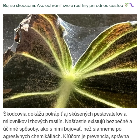
Boj so škodcami: Ako ochrániť svoje rastliny prírodnou cestou
Škodcovia dokážu potrápiť aj skúsených pestovateľov a
milovníkov izbových rastlín. Našťastie existujú bezpečné a
účinné spôsoby, ako s nimi bojovať, než siahneme po
agresívnych chemikáliách. Kľúčom je prevencia, správna