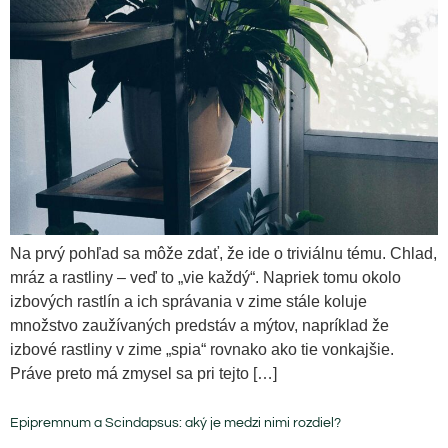
Na prvý pohľad sa môže zdať, že ide o triviálnu tému. Chlad,
mráz a rastliny – veď to „vie každý“. Napriek tomu okolo
izbových rastlín a ich správania v zime stále koluje
množstvo zaužívaných predstáv a mýtov, napríklad že
izbové rastliny v zime „spia“ rovnako ako tie vonkajšie.
Práve preto má zmysel sa pri tejto […]
Epipremnum a Scindapsus: aký je medzi nimi rozdiel?