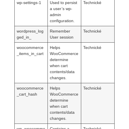
wp-settings-1
Used to persist
Technické
a user’s wp-
admin
configuration.
wordpress_log
Remember
Technické
ged_in_
User session
woocommerce
Helps
Technické
_items_in_cart
WooCommerce
determine
when cart
contents/data
changes.
woocommerce
Helps
Technické
_cart_hash
WooCommerce
determine
when cart
contents/data
changes.
wp_woocomme
Contains a
Technické