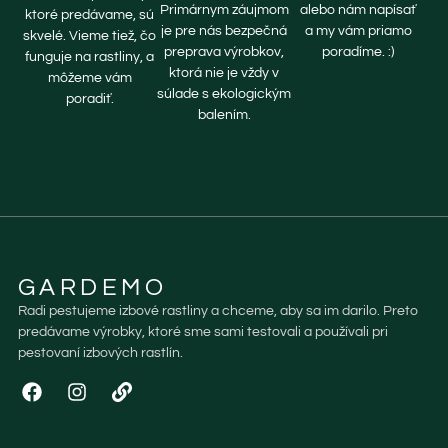
Primárnym záujmom
alebo nám napísať
ktoré predávame, sú
je pre nás bezpečná
a my vám priamo
skvelé. Vieme tiež, čo
preprava výrobkov,
poradíme. :)
funguje na rastliny, a
ktorá nie je vždy v
môžeme vám
súlade s ekologickým
poradiť.
balením.
GARDEMO
Radi pestujeme izbové rastliny a chceme, aby sa im darilo. Preto
predávame výrobky, ktoré sme sami testovali a používali pri
pestovaní izbových rastlín.