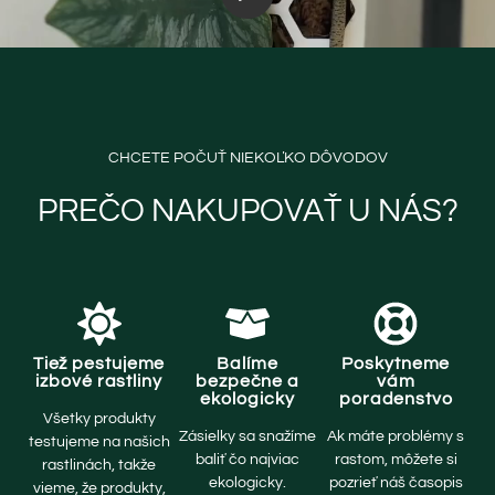
CHCETE POČUŤ NIEKOĽKO DÔVODOV
PREČO NAKUPOVAŤ U NÁS?
Tiež pestujeme
Balíme
Poskytneme
izbové rastliny
bezpečne a
vám
ekologicky
poradenstvo
Všetky produkty
Zásielky sa snažíme
Ak máte problémy s
testujeme na našich
baliť čo najviac
rastom, môžete si
rastlinách, takže
ekologicky.
pozrieť náš časopis
vieme, že produkty,