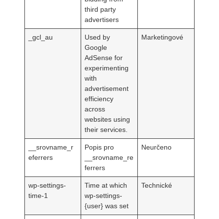
third party
advertisers
_gcl_au
Used by
Marketingové
Google
AdSense for
experimenting
with
advertisement
efficiency
across
websites using
their services.
__srovname_r
Popis pro
Neurčeno
eferrers
__srovname_re
ferrers
wp-settings-
Time at which
Technické
time-1
wp-settings-
{user} was set