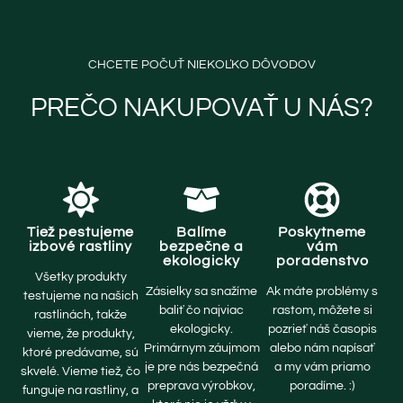
CHCETE POČUŤ NIEKOĽKO DÔVODOV
PREČO NAKUPOVAŤ U NÁS?
Tiež pestujeme
Balíme
Poskytneme
izbové rastliny
bezpečne a
vám
ekologicky
poradenstvo
Všetky produkty
Zásielky sa snažíme
Ak máte problémy s
testujeme na našich
baliť čo najviac
rastom, môžete si
rastlinách, takže
ekologicky.
pozrieť náš časopis
vieme, že produkty,
Primárnym záujmom
alebo nám napísať
ktoré predávame, sú
je pre nás bezpečná
a my vám priamo
skvelé. Vieme tiež, čo
preprava výrobkov,
poradíme. :)
funguje na rastliny, a