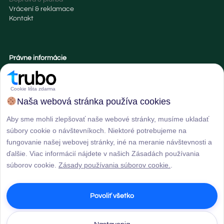
Vrácení & reklamace
Kontakt
Právne informácie
Obchodné podmienky
Zásady cookies
Cookie lišta zdarma
Naša webová stránka používa cookies
Pestujete izbové rastliny?
Aby sme mohli zlepšovať naše webové stránky, musíme ukladať
Pridajte sa k nám a my vám pošleme naše tipy na pestovanie a
súbory cookie o návštevníkoch. Niektoré potrebujeme na
dostanete zľavu. :)
fungovanie našej webovej stránky, iné na meranie návštevnosti a
ďalšie. Viac informácií nájdete v našich Zásadách používania
súborov cookie.
Zásady používania súborov cookie.
.
POTVRDIŤ ODBER
Povoliť všetko