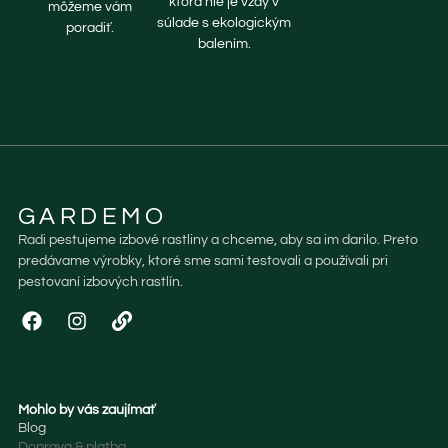
ktorá nie je vždy v
môžeme vám
súlade s ekologickým
poradiť.
balením.
GARDEMO
Radi pestujeme izbové rastliny a chceme, aby sa im darilo. Preto
predávame výrobky, ktoré sme sami testovali a používali pri
pestovaní izbových rastlín.
Mohlo by vás zaujímať
Blog
Doprava & platba