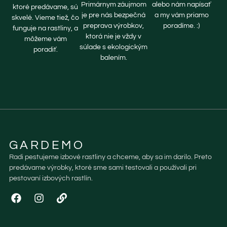
Primárnym záujmom
alebo nám napísať
ktoré predávame, sú
je pre nás bezpečná
a my vám priamo
skvelé. Vieme tiež, čo
preprava výrobkov,
poradíme. :)
funguje na rastliny, a
ktorá nie je vždy v
môžeme vám
súlade s ekologickým
poradiť.
balením.
GARDEMO
Radi pestujeme izbové rastliny a chceme, aby sa im darilo. Preto
predávame výrobky, ktoré sme sami testovali a používali pri
pestovaní izbových rastlín.