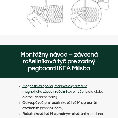
Montážny návod – závesná
rašeliníková tyč pre zadný
pegboard IKEA Milsbo
Magnetická spona, magnetický držiak a
magnetické závesy rašeliníkovej tyče
(biele alebo
čierne, dodané nami)
Odkvapávač pre rašeliníkovú tyč M s predným
otváraním
(dodané nami)
Rašeliníková tyč M s predným otváraním
(dodaná