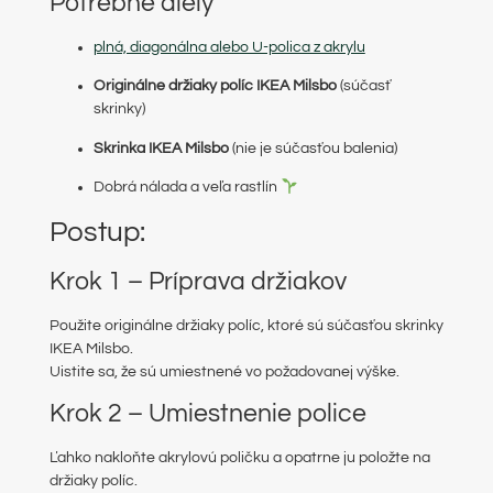
Potrebné diely
plná, diagonálna alebo U-polica z akrylu
Originálne držiaky políc IKEA Milsbo
(súčasť
skrinky)
Skrinka IKEA Milsbo
(nie je súčasťou balenia)
Dobrá nálada a veľa rastlín
Postup:
Krok 1 – Príprava držiakov
Použite originálne držiaky políc, ktoré sú súčasťou skrinky
IKEA Milsbo.
Uistite sa, že sú umiestnené vo požadovanej výške.
Krok 2 – Umiestnenie police
Ľahko nakloňte akrylovú poličku a opatrne ju položte na
držiaky políc.