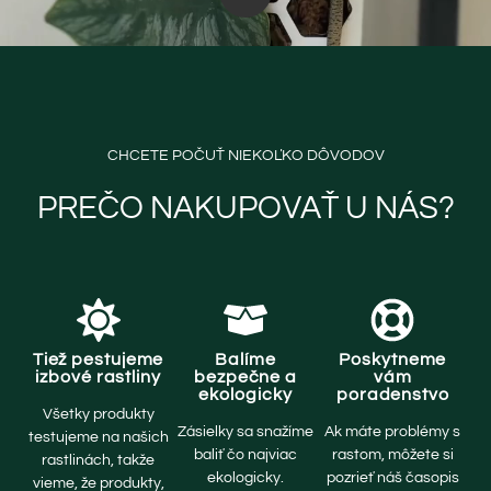
CHCETE POČUŤ NIEKOĽKO DÔVODOV
PREČO NAKUPOVAŤ U NÁS?
Tiež pestujeme
Balíme
Poskytneme
izbové rastliny
bezpečne a
vám
ekologicky
poradenstvo
Všetky produkty
Zásielky sa snažíme
Ak máte problémy s
testujeme na našich
baliť čo najviac
rastom, môžete si
rastlinách, takže
ekologicky.
pozrieť náš časopis
vieme, že produkty,