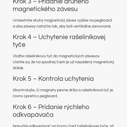
Krok 3 – Pridanie druhého
magnetického závesu
Umiestnite druhý magnetický záves vyššie na pegboard
a oba závesy natočte tak, aby boli vertikálne zarovnané.
Krok 4 – Uchytenie rašeliníkovej
tyče
Vložte rašeliníkovú tyč do magnetických závesov.
Uistite sa, že na spodnej časti je už nasadený magnetický
držiak.
Krok 5 – Kontrola uchytenia
Skontrolujte, či magnety pevne držia a rašeliníková tyč je
rovno opretá o pegboard.
Krok 6 – Pridanie rýchleho
odkvapávača
Nasuňte odkvapávač na hornú časť rašeliníkovej tyče, až