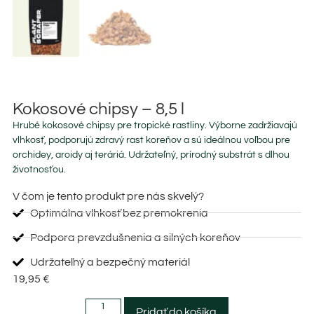
Kokosové chipsy – 8,5 l
Hrubé kokosové chipsy pre tropické rastliny. Výborne zadržiavajú
vlhkosť, podporujú zdravý rast koreňov a sú ideálnou voľbou pre
orchidey, aroidy aj teráriá. Udržateľný, prírodný substrát s dlhou
životnosťou.
V čom je tento produkt pre nás skvelý?
Optimálna vlhkosť bez premokrenia
Podpora prevzdušnenia a silných koreňov
Udržateľný a bezpečný materiál
19,95
€
Pridať do košíka