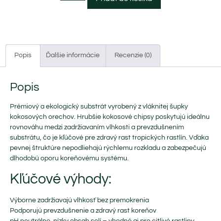
Popis
Ďalšie informácie
Recenzie (0)
Popis
Prémiový a ekologický substrát vyrobený z vláknitej šupky
kokosových orechov. Hrubšie kokosové chipsy poskytujú ideálnu
rovnováhu medzi zadržiavaním vlhkosti a prevzdušnením
substrátu, čo je kľúčové pre zdravý rast tropických rastlín. Vďaka
pevnej štruktúre nepodliehajú rýchlemu rozkladu a zabezpečujú
dlhodobú oporu koreňovému systému.
Kľúčové výhody:
Výborne zadržiavajú vlhkosť bez premokrenia
Podporujú prevzdušnenie a zdravý rast koreňov
pH neutrálne, nízky obsah solí – vhodné aj pre citlivé rastliny