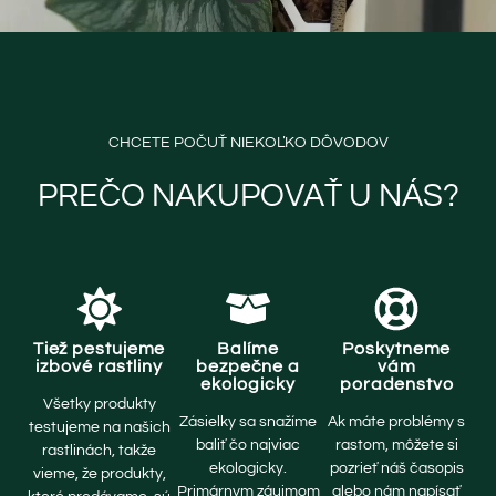
CHCETE POČUŤ NIEKOĽKO DÔVODOV
PREČO NAKUPOVAŤ U NÁS?
Tiež pestujeme
Balíme
Poskytneme
izbové rastliny
bezpečne a
vám
ekologicky
poradenstvo
Všetky produkty
Zásielky sa snažíme
Ak máte problémy s
testujeme na našich
baliť čo najviac
rastom, môžete si
rastlinách, takže
ekologicky.
pozrieť náš časopis
vieme, že produkty,
Primárnym záujmom
alebo nám napísať