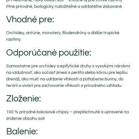
Plne prírodné, biologicky rozložiteľné a udržateľne získavané
Vhodné pre:
Orchidey, antúrie, monstery, filodendróny a ďalšie tropické
rastliny.
Odporúčané použitie:
Samostatne pre orchidey a epifytické druhy s vysokými nárokmi
na vzdušnosť, ako súčasť zmesí s perlita alebo kôrou pre lepšiu
drenáž, ako mulč na udržanie vlhkosti a potlačenie buriny, do
terárií a vivárií pre zachovanie vlhkosti a prírodného vzhľadu.
Zloženie:
100 % prírodné kokosové chipsy – prepláchnuté a upravené na
zníženie obsahu solí
Balenie: