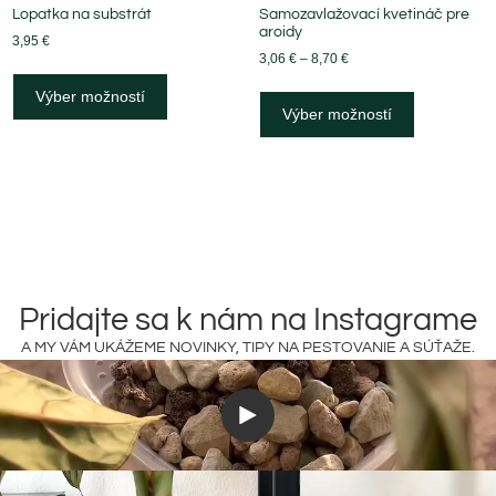
Lopatka na substrát
Samozavlažovací kvetináč pre
aroidy
3,95
€
3,06
€
–
8,70
€
Výber možností
Výber možností
Pridajte sa k nám na Instagrame
A MY VÁM UKÁŽEME NOVINKY, TIPY NA PESTOVANIE A SÚŤAŽE.