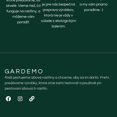
ktoré predávame, sú
je pre nás bezpečná
a my vám priamo
skvelé. Vieme tiež, čo
preprava výrobkov,
poradíme. :)
funguje na rastliny, a
ktorá nie je vždy v
môžeme vám
súlade s ekologickým
poradiť.
balením.
GARDEMO
Radi pestujeme izbové rastliny a chceme, aby sa im darilo. Preto
predávame výrobky, ktoré sme sami testovali a používali pri
pestovaní izbových rastlín.