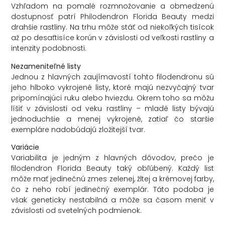
Vzhľadom na pomalé rozmnožovanie a obmedzenú
dostupnosť patrí Philodendron Florida Beauty medzi
drahšie rastliny. Na trhu môže stáť od niekoľkých tisícok
až po desaťtisíce korún v závislosti od veľkosti rastliny a
intenzity podobnosti.
Nezameniteľné listy
Jednou z hlavných zaujímavostí tohto filodendronu sú
jeho hlboko vykrojené listy, ktoré majú nezvyčajný tvar
pripomínajúci ruku alebo hviezdu. Okrem toho sa môžu
líšiť v závislosti od veku rastliny – mladé listy bývajú
jednoduchšie a menej vykrojené, zatiaľ čo staršie
exempláre nadobúdajú zložitejší tvar.
Variácie
Variabilita je jedným z hlavných dôvodov, prečo je
filodendron Florida Beauty taký obľúbený. Každý list
môže mať jedinečnú zmes zelenej, žltej a krémovej farby,
čo z neho robí jedinečný exemplár. Táto podoba je
však geneticky nestabilná a môže sa časom meniť v
závislosti od svetelných podmienok.