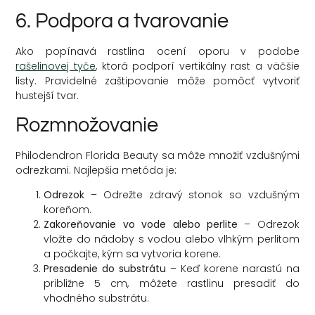
6. Podpora a tvarovanie
Ako popínavá rastlina ocení oporu v podobe
rašelinovej tyče
, ktorá podporí vertikálny rast a väčšie
listy. Pravidelné zaštipovanie môže pomôcť vytvoriť
hustejší tvar.
Rozmnožovanie
Philodendron Florida Beauty sa môže množiť vzdušnými
odrezkami. Najlepšia metóda je:
Odrezok
– Odrežte zdravý stonok so vzdušným
koreňom.
Zakoreňovanie vo vode alebo perlite
– Odrezok
vložte do nádoby s vodou alebo vlhkým perlitom
a počkajte, kým sa vytvoria korene.
Presadenie do substrátu
– Keď korene narastú na
približne 5 cm, môžete rastlinu presadiť do
vhodného substrátu.