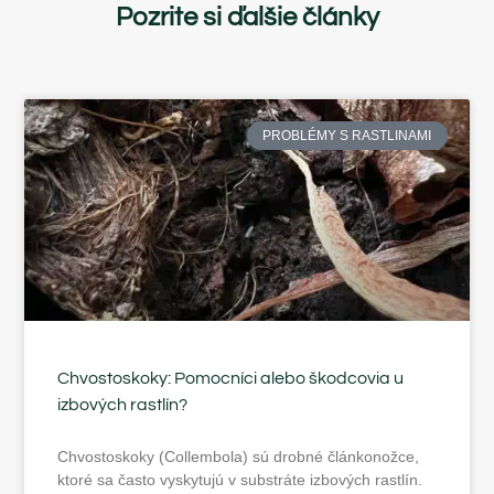
Pozrite si ďalšie články
PROBLÉMY S RASTLINAMI
Chvostoskoky: Pomocníci alebo škodcovia u
izbových rastlín?
Chvostoskoky (Collembola) sú drobné článkonožce,
ktoré sa často vyskytujú v substráte izbových rastlín.