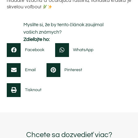
hľadáte vzácnu a očarujúcu rastlinu, floridská kráska je
skvelou voľbou!
Myslíte si, že by tento článok zaujímal
vašich známych?
Zdieľajte ho:
Facebook
WhatsApp
Email
Pinterest
Tisknout
Chcete sa dozvedieť viac?