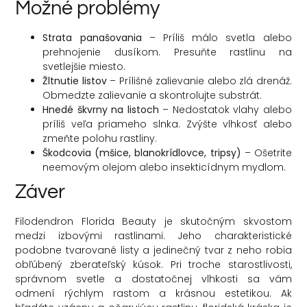
Možné problémy
Strata panašovania
– Príliš málo svetla alebo
prehnojenie dusíkom. Presuňte rastlinu na
svetlejšie miesto.
Žltnutie listov
– Prílišné zalievanie alebo zlá drenáž.
Obmedzte zalievanie a skontrolujte substrát.
Hnedé škvrny na listoch
– Nedostatok vlahy alebo
príliš veľa priameho slnka. Zvýšte vlhkosť alebo
zmeňte polohu rastliny.
Škodcovia (mšice, blanokrídlovce, tripsy)
– Ošetrite
neemovým olejom alebo insekticídnym mydlom.
Záver
Filodendron Florida Beauty je skutočným skvostom
medzi izbovými rastlinami. Jeho charakteristické
podobne tvarované listy a jedinečný tvar z neho robia
obľúbený zberateľský kúsok. Pri troche starostlivosti,
správnom svetle a dostatočnej vlhkosti sa vám
odmení rýchlym rastom a krásnou estetikou. Ak