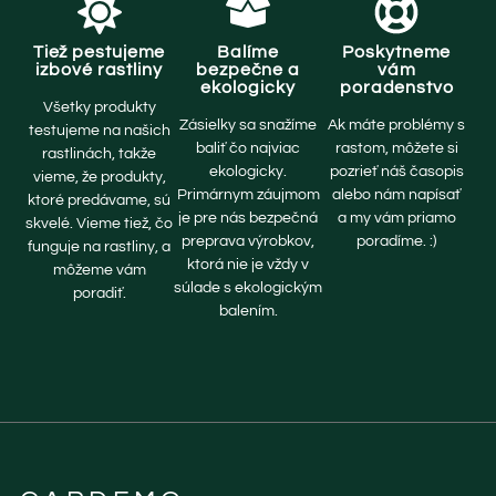
Tiež pestujeme
Balíme
Poskytneme
izbové rastliny
bezpečne a
vám
ekologicky
poradenstvo
Všetky produkty
Zásielky sa snažíme
Ak máte problémy s
testujeme na našich
baliť čo najviac
rastom, môžete si
rastlinách, takže
ekologicky.
pozrieť náš časopis
vieme, že produkty,
Primárnym záujmom
alebo nám napísať
ktoré predávame, sú
je pre nás bezpečná
a my vám priamo
skvelé. Vieme tiež, čo
preprava výrobkov,
poradíme. :)
funguje na rastliny, a
ktorá nie je vždy v
môžeme vám
súlade s ekologickým
poradiť.
balením.