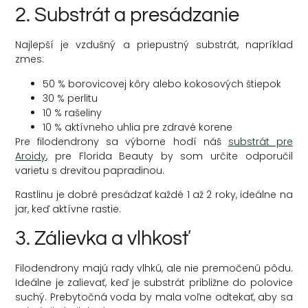
2. Substrát a presádzanie
Najlepší je vzdušný a priepustný substrát, napríklad
zmes:
50 % borovicovej kôry alebo kokosových štiepok
30 % perlitu
10 % rašeliny
10 % aktívneho uhlia pre zdravé korene
Pre filodendrony sa výborne hodí náš
substrát pre
Aroidy
, pre Florida Beauty by som určite odporučil
varietu s drevitou papradinou.
Rastlinu je dobré presádzať každé 1 až 2 roky, ideálne na
jar, keď aktívne rastie.
3. Zálievka a vlhkosť
Filodendrony majú rady vlhkú, ale nie premočenú pôdu.
Ideálne je zalievať, keď je substrát približne do polovice
suchý. Prebytočná voda by mala voľne odtekať, aby sa