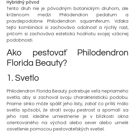
Hybridný pôvod
Tento druh nie je pôvodným botanickým druhom, ale
krížencom medzi Philodendron pedatum a
pravdepodobne Philodendron squamiferum. Vďaka
tejto kombinácii si zachováva odolnosť a rýchly rast,
pričom si zachováva estetickú hodnotu svojej vzácnej
podobnosti.
Ako pestovať Philodendron
Florida Beauty?
1. Svetlo
Philodendron Florida Beauty potrebuje veľa nepriameho
svetla, aby si zachoval svoju charakteristickú podobu.
Priame slnko môže spáliť jeho listy, zatiaľ čo príliš málo
svetla spôsobí, že stratí svoju pestrosť a spomalí sa
jeho rast. Ideálne umiestnenie je v blízkosti okna
orientovaného na východ alebo sever alebo umelé
osvetlenie pomocou pestovateľských svetiel.