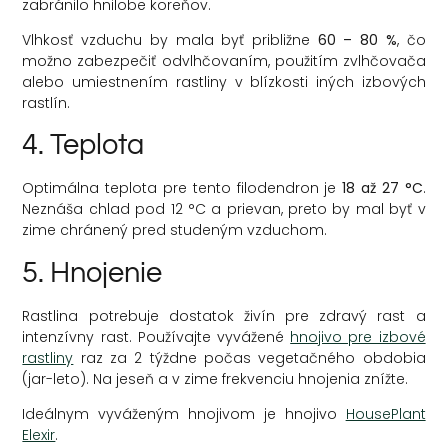
zabránilo hnilobe koreňov.
Vlhkosť vzduchu by mala byť približne
60 – 80 %
, čo
možno zabezpečiť odvlhčovaním, použitím zvlhčovača
alebo umiestnením rastliny v blízkosti iných izbových
rastlín.
4. Teplota
Optimálna teplota pre tento filodendron je
18 až 27 °C
.
Neznáša chlad pod 12 °C a prievan, preto by mal byť v
zime chránený pred studeným vzduchom.
5. Hnojenie
Rastlina potrebuje dostatok živín pre zdravý rast a
intenzívny rast. Používajte vyvážené
hnojivo pre izbové
rastliny
raz za 2 týždne počas vegetačného obdobia
(jar-leto). Na jeseň a v zime frekvenciu hnojenia znížte.
Ideálnym vyváženým hnojivom je hnojivo
HousePlant
Elexir
.