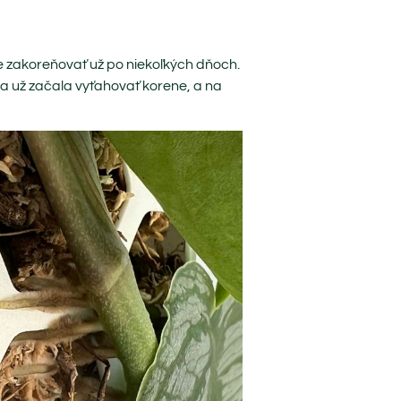
e zakoreňovať už po niekoľkých dňoch.
na už začala vyťahovať korene, a na