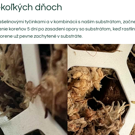
ekoľkých dňoch
rašelinovými tyčinkami a v kombinácii s naším substrátom, začn
nie koreňov 5 dní po zasadení opory so substrátom, keď rastli
 korene už pevne zachytené v substráte.