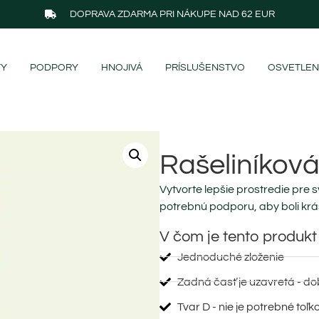
DOPRAVA ZDARMA PRI NÁKUPE NAD 62 EUR
TY
PODPORY
HNOJIVÁ
PRÍSLUŠENSTVO
OSVETLEN
Rašeliníková
Vytvorte lepšie prostredie pre s
potrebnú podporu, aby boli krá
V čom je tento produkt
Jednoduché zloženie
Zadná časť je uzavretá - dob
Tvar D - nie je potrebné toľk