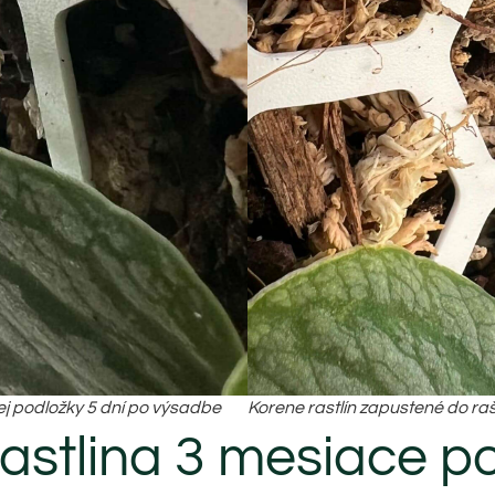
ej podložky 5 dní po výsadbe
Korene rastlín zapustené do ra
astlina 3 mesiace po