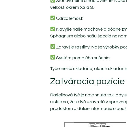
Stohovateľné a nastaviteľné: Naše ra
veľkosti okrem XS a S.
Udržateľnosť.
Navyše naše machové a pôdne zmes
Sphagnum alebo našu špeciálne nami
Zdravšie rastliny: Naše výrobky podp
Systém pomalého sušenia.
Tyče nie sú skladané, ale ich skladan
Zatváracia pozície
Rašelinová tyč je navrhnutá tak, aby s
uistite sa, že je tyč uzavretá v správn
produktom a ďalšie informácie o použ