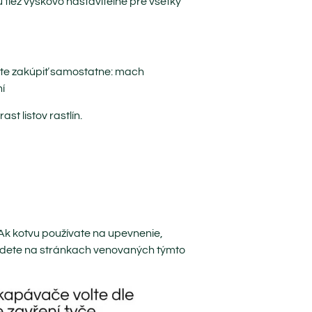
ú tiež výškovo nastaviteľné pre všetky
te zakúpiť samostatne: mach
í
st listov rastlín.
. Ak kotvu používate na upevnenie,
dete na stránkach venovaných týmto