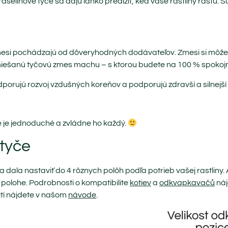
šelinové tyče sa dajú ľahko predĺžiť, keď vaše rastliny rastú. S
i pochádzajú od dôveryhodných dodávateľov. Zmesi si môže
ešanú tyčovú zmes machu – s ktorou budete na 100 % spokojn
orujú rozvoj vzdušných koreňov a podporujú zdravší a silnejší ra
ie je jednoduché a zvládne ho každý.
 tyče
a dala nastaviť do 4 rôznych polôh podľa potrieb vašej rastliny
ej polohe. Podrobnosti o kompatibilite
kotiev
a
odkvapkavačů
náj
ití nájdete v našom
návode
.