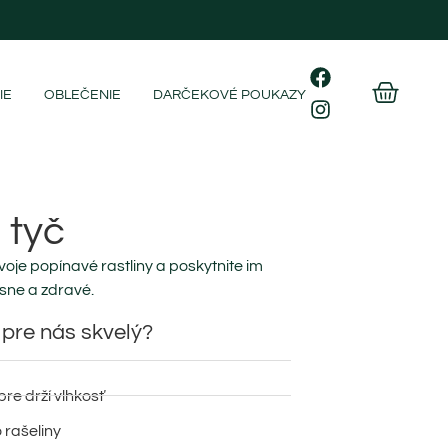
IE
OBLEČENIE
DARČEKOVÉ POUKAZY
 tyč
voje popínavé rastliny a poskytnite im
sne a zdravé.
 pre nás skvelý?
re drží vlhkosť
o rašeliny