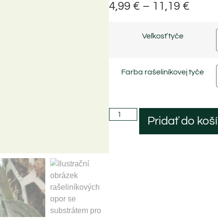
4,99
€
–
11,19
€
Veľkosť tyče
Farba rašeliníkovej tyče
Pridať do koš