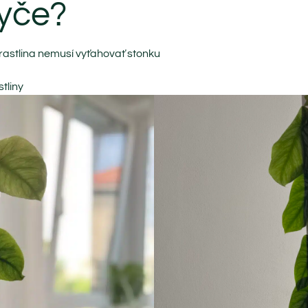
tyče?
že rastlina nemusí vyťahovať stonku
stliny