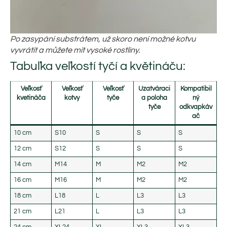
Po zasypání substrátem, už skoro není možné kotvu
vyvrátit a můžete mít vysoké rostliny.
Tabuľka veľkostí tyčí a květináču:
Veľkosť
Veľkosť
Veľkosť
Uzatváraci
Kompatibil
kvetináča
kotvy
tyče
a poloha
ný
tyče
odkvapkáv
ač
10 cm
S10
S
S
S
12 cm
S12
S
S
S
14 cm
M14
M
M2
M2
16 cm
M16
M
M2
M2
18 cm
L18
L
L3
L3
21 cm
L21
L
L3
L3