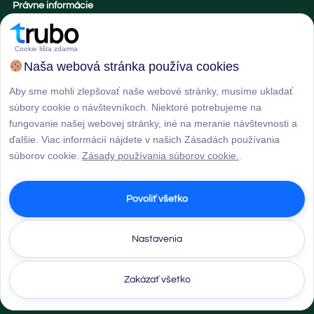
Právne informácie
Obchodné podmienky
Zásady cookies
Cookie lišta zdarma
Naša webová stránka používa cookies
Pestujete izbové rastliny?
Aby sme mohli zlepšovať naše webové stránky, musíme ukladať
Pridajte sa k nám a my vám pošleme naše tipy na pestovanie a
súbory cookie o návštevníkoch. Niektoré potrebujeme na
dostanete zľavu. :)
fungovanie našej webovej stránky, iné na meranie návštevnosti a
ďalšie. Viac informácií nájdete v našich Zásadách používania
súborov cookie.
Zásady používania súborov cookie.
.
POTVRDIŤ ODBER
Povoliť všetko
Nastavenia
Zakázať všetko
© 2026 GARDEMO