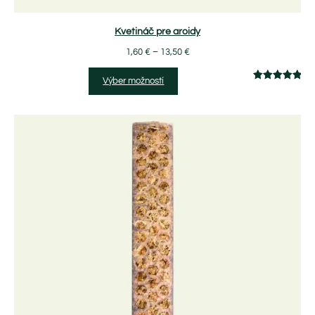
Kvetináč pre aroidy
1,60
€
–
13,50
€
Výber možností
Hodnotenie
2
5.00
z 5 na
základe
zákazníckych
recenzií