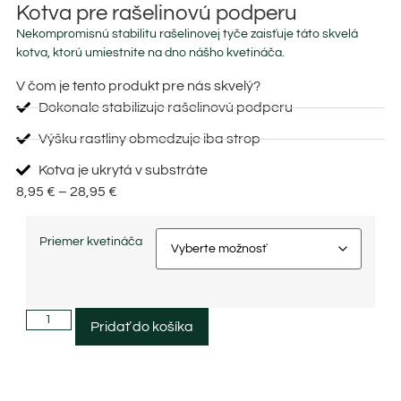
Kotva pre rašelinovú podperu
Nekompromisnú stabilitu rašelinovej tyče zaisťuje táto skvelá
kotva, ktorú umiestnite na dno nášho kvetináča.
V čom je tento produkt pre nás skvelý?
Dokonale stabilizuje rašelinovú podperu
Výšku rastliny obmedzuje iba strop
Kotva je ukrytá v substráte
8,95
€
–
28,95
€
Priemer kvetináča
Pridať do košíka