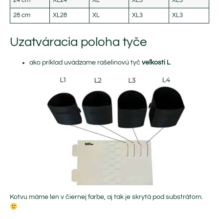
24 cm
XL24
XL
XL3
XL3
28 cm
XL28
XL
XL3
XL3
Uzatváracia poloha tyče
ako príklad uvádzame rašelinovú tyč
veľkosti L
Kotvu máme len v čiernej farbe, aj tak je skrytá pod substrátom.