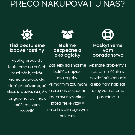
PREČO NAKUPOVAŤ U NÁS?
Tiež pestujeme
Balíme
Poskytneme
izbové rastliny
bezpečne a
vám
ekologicky
poradenstvo
Všetky produkty
Zásielky sa snažíme
Ak máte problémy s
testujeme na našich
baliť čo najviac
rastom, môžete si
rastlinách, takže
ekologicky.
pozrieť náš časopis
vieme, že produkty,
Primárnym záujmom
alebo nám napísať
ktoré predávame, sú
je pre nás bezpečná
a my vám priamo
skvelé. Vieme tiež, čo
preprava výrobkov,
poradíme. :)
funguje na rastliny, a
ktorá nie je vždy v
môžeme vám
súlade s ekologickým
poradiť.
balením.