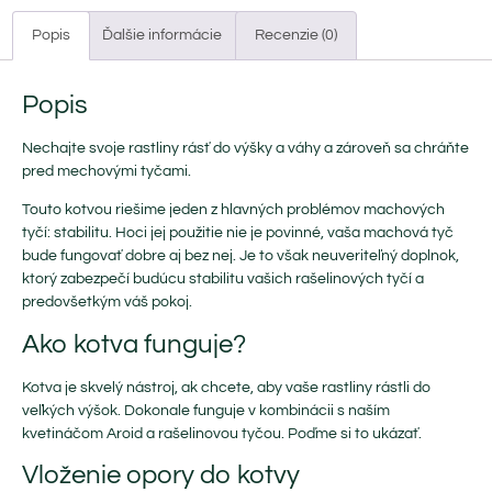
Popis
Ďalšie informácie
Recenzie (0)
Popis
Nechajte svoje rastliny rásť do výšky a váhy a zároveň sa chráňte
pred mechovými tyčami.
Touto kotvou riešime jeden z hlavných problémov machových
tyčí: stabilitu. Hoci jej použitie nie je povinné, vaša machová tyč
bude fungovať dobre aj bez nej. Je to však neuveriteľný doplnok,
ktorý zabezpečí budúcu stabilitu vašich rašelinových tyčí a
predovšetkým váš pokoj.
Ako kotva funguje?
Kotva je skvelý nástroj, ak chcete, aby vaše rastliny rástli do
veľkých výšok. Dokonale funguje v kombinácii s naším
kvetináčom Aroid a rašelinovou tyčou. Poďme si to ukázať.
Vloženie opory do kotvy