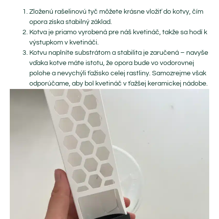
Zloženú rašelinovú tyč môžete krásne vložiť do kotvy, čím
opora získa stabilný základ.
Kotva je priamo vyrobená pre náš kvetináč, takže sa hodí k
výstupkom v kvetináči.
Kotvu naplníte substrátom a stabilita je zaručená – navyše
vďaka kotve máte istotu, že opora bude vo vodorovnej
polohe a nevychýli ťažisko celej rastliny. Samozrejme však
odporúčame, aby bol kvetináč v ťažšej keramickej nádobe.