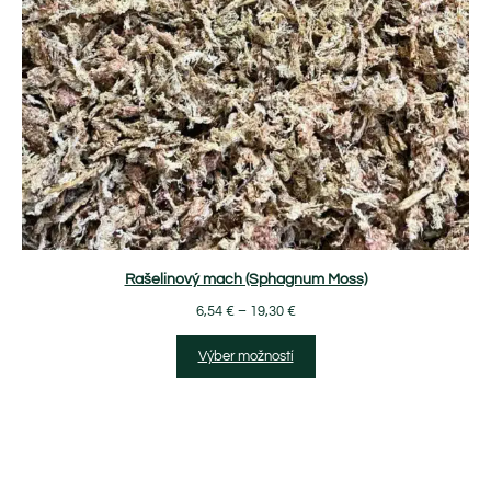
Rašelinový mach (Sphagnum Moss)
6,54
€
–
19,30
€
Výber možností